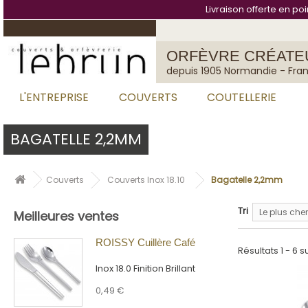
Cookies management panel
Livraison offerte en po
ORFÈVRE CRÉATE
depuis 1905 Normandie - Fra
L'ENTREPRISE
COUVERTS
COUTELLERIE
BAGATELLE 2,2MM
Couverts
Couverts Inox 18.10
Bagatelle 2,2mm
Tri
Le plus cher
Meilleures ventes
ROISSY Cuillère Café
Résultats 1 - 6 su
Inox 18.0 Finition Brillant
0,49 €