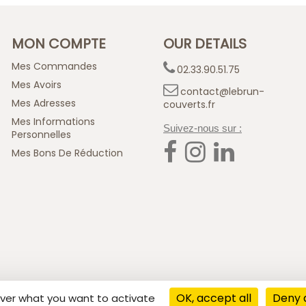
MON COMPTE
OUR DETAILS
Mes Commandes
02.33.90.51.75
Mes Avoirs
contact@lebrun-
Mes Adresses
couverts.fr
Mes Informations
Suivez-nous sur :
Personnelles
Mes Bons De Réduction
ashop
OK, accept all
Deny a
 over what you want to activate
Conception ©
Mediapilote Normandie