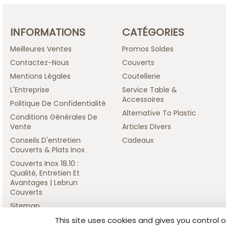
INFORMATIONS
CATÉGORIES
Meilleures Ventes
Promos Soldes
Contactez-Nous
Couverts
Mentions Légales
Coutellerie
L'Entreprise
Service Table &
Accessoires
Politique De Confidentialité
Alternative To Plastic
Conditions Générales De
Vente
Articles Divers
Conseils D'entretien
Cadeaux
Couverts & Plats Inox
Couverts Inox 18.10 :
Qualité, Entretien Et
Avantages | Lebrun
Couverts
Sitemap
Affranchir des colissimos sous prest
This site uses cookies and gives you control