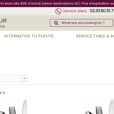
int relais dès 80€ d'achat (selon destinations UE) ! Pas d'expédition a
02.33.90.51.
Service client :
UR
nce
ALTERNATIVE TO PLASTIC
SERVICE TABLE & 
r 6.