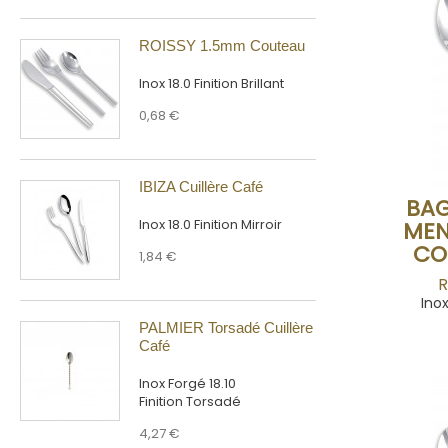
ROISSY 1.5mm Couteau
Inox 18.0 Finition Brillant
0,68 €
IBIZA Cuillère Café
BAG
Inox 18.0 Finition Mirroir
MEN
CO
1,84 €
R
Inox
PALMIER Torsadé Cuillère
Café
Inox Forgé 18.10
Finition Torsadé
4,27 €