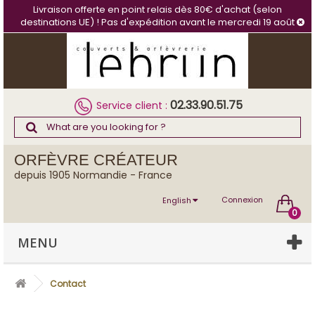
Cookies management panel
Livraison offerte en point relais dès 80€ d'achat (selon
destinations UE) ! Pas d'expédition avant le mercredi 19 août
02.33.90.51.75
Service client :
ORFÈVRE CRÉATEUR
depuis 1905 Normandie - France
Connexion
English
0
MENU
Contact