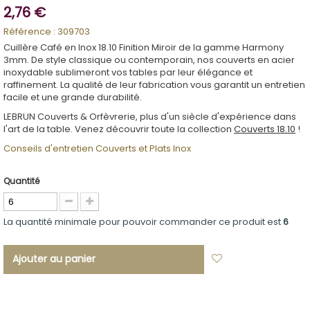
2,76 €
Référence :
309703
Cuillère Café en Inox 18.10 Finition Miroir de la gamme Harmony
3mm. De style classique ou contemporain, nos couverts en acier
inoxydable sublimeront vos tables par leur élégance et
raffinement. La qualité de leur fabrication vous garantit un entretien
facile et une grande durabilité.
LEBRUN Couverts & Orfèvrerie, plus d'un siècle d'expérience dans
l'art de la table. Venez découvrir toute la collection
Couverts 18.10
!
Conseils d'entretien Couverts et Plats Inox
Quantité
La quantité minimale pour pouvoir commander ce produit est
6
Ajouter au panier
Ajouter à ma
liste d'envies