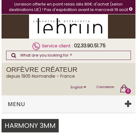
Cookies management panel
Livraison offerte en point relais dès 80€ d'achat (selon
destinations UE) ! Pas d'expédition avant le mercredi 19 août
02.33.90.51.75
Service client :
ORFÈVRE CRÉATEUR
depuis 1905 Normandie - France
Connexion
English
0
MENU
HARMONY 3MM