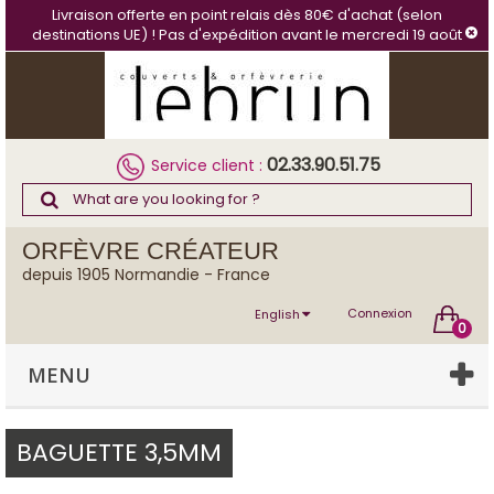
Cookies management panel
Livraison offerte en point relais dès 80€ d'achat (selon
destinations UE) ! Pas d'expédition avant le mercredi 19 août
02.33.90.51.75
Service client :
ORFÈVRE CRÉATEUR
depuis 1905 Normandie - France
Connexion
English
0
MENU
BAGUETTE 3,5MM