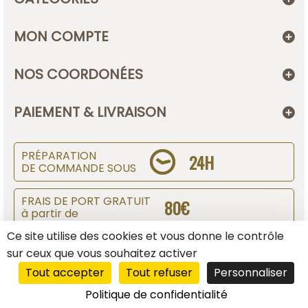
MON COMPTE
NOS COORDONÉES
PAIEMENT & LIVRAISON
PRÉPARATION
24H
DE COMMANDE SOUS
FRAIS DE PORT GRATUIT
80€
à partir de
Ce site utilise des cookies et vous donne le contrôle
SUIVI DE COLIS
sur ceux que vous souhaitez activer
Tout accepter
Tout refuser
Personnaliser
Affranchir des colissimos sous prestashop
Politique de confidentialité
Conception ©
Mediapilote Normandie