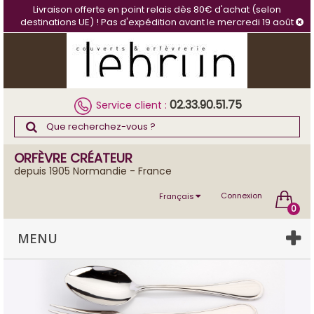
Panneau de gestion des cookies
Livraison offerte en point relais dès 80€ d'achat (selon
destinations UE) ! Pas d'expédition avant le mercredi 19 août
02.33.90.51.75
Service client :
ORFÈVRE CRÉATEUR
depuis 1905 Normandie - France
Connexion
Français
0
MENU