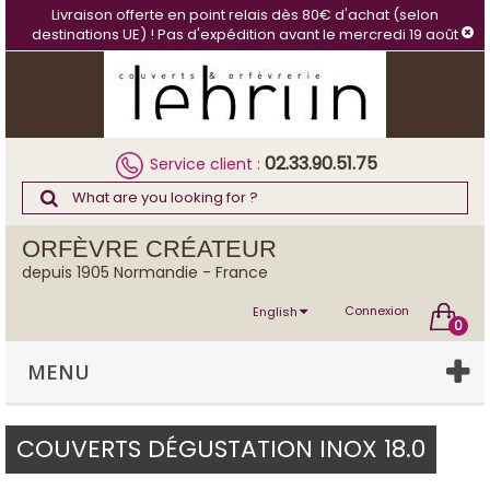
Cookies management panel
Livraison offerte en point relais dès 80€ d'achat (selon
destinations UE) ! Pas d'expédition avant le mercredi 19 août
02.33.90.51.75
Service client :
ORFÈVRE CRÉATEUR
depuis 1905 Normandie - France
Connexion
English
0
MENU
COUVERTS DÉGUSTATION INOX 18.0