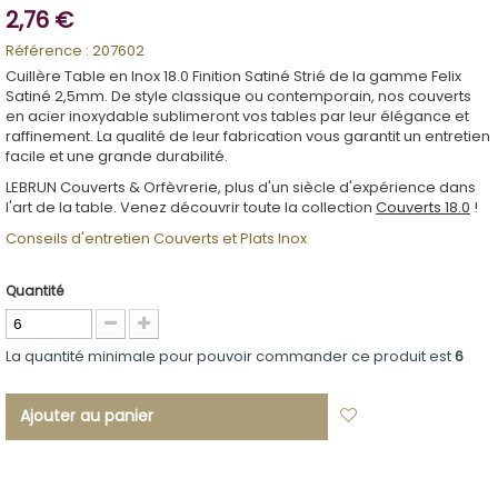
2,76 €
Référence :
207602
Cuillère Table en Inox 18.0 Finition Satiné Strié de la gamme Felix
Satiné 2,5mm. De style classique ou contemporain, nos couverts
en acier inoxydable sublimeront vos tables par leur élégance et
raffinement. La qualité de leur fabrication vous garantit un entretien
facile et une grande durabilité.
LEBRUN Couverts & Orfèvrerie, plus d'un siècle d'expérience dans
l'art de la table. Venez découvrir toute la collection
Couverts 18.0
!
Conseils d'entretien Couverts et Plats Inox
Quantité
La quantité minimale pour pouvoir commander ce produit est
6
Ajouter au panier
Ajouter à ma
liste d'envies