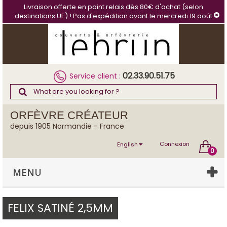
Cookies management panel
Livraison offerte en point relais dès 80€ d'achat (selon
destinations UE) ! Pas d'expédition avant le mercredi 19 août
02.33.90.51.75
Service client :
ORFÈVRE CRÉATEUR
depuis 1905 Normandie - France
Connexion
English
0
MENU
FELIX SATINÉ 2,5MM