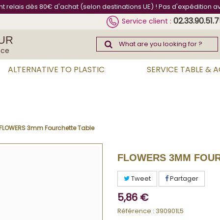
int relais dès 80€ d'achat (selon destinations UE) ! Pas d'expédition a
02.33.90.51.
Service client :
UR
nce
ALTERNATIVE TO PLASTIC
SERVICE TABLE & 
FLOWERS 3mm Fourchette Table
FLOWERS 3MM FOUR
Tweet
Partager
5,86 €
Référence :
390901L5