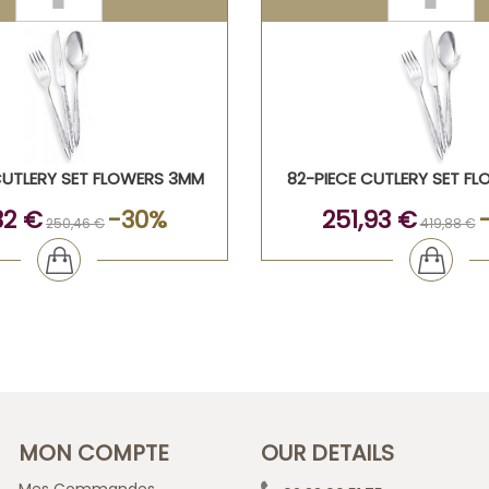
CUTLERY SET FLOWERS 3MM
82-PIECE CUTLERY SET F
32 €
-30%
251,93 €
250,46 €
419,88 €
MON COMPTE
OUR DETAILS