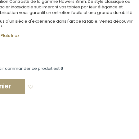
Finition Contrasté de la gamme Flowers 3mm. De style classique ou
cier inoxydable sublimeront vos tables par leur élégance et
abrication vous garantit un entretien facile et une grande durabilité.
us d'un siècle d'expérience dans l'art de la table. Venez découvrir
!
Plats Inox
oir commander ce produit est
6
nier
Ajouter à ma liste d'envies