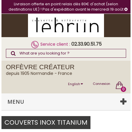
Cookies management panel
Livraison offerte en point relais dès 80€ d'achat (selon
destinations UE) ! Pas d'expédition avant le mercredi 19 août
02.33.90.51.75
Service client :
ORFÈVRE CRÉATEUR
depuis 1905 Normandie - France
Connexion
English
0
MENU
COUVERTS INOX TITANIUM