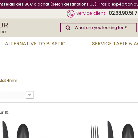
int relais dès 80€ d'achat (selon destinations UE) ! Pas d'expédition a
02.33.90.51.
Service client :
UR
nce
ALTERNATIVE TO PLASTIC
SERVICE TABLE & 
e Mat 4mm
ur 10.