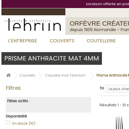
Cookies management panel
Livraison offerte en po
ORFÈVRE CRÉATE
depuis 1905 Normandie - Fra
L'ENTREPRISE
COUVERTS
COUTELLERIE
PRISME ANTHRACITE MAT 4MM
Couverts
Couverts Inox Titanium
Prisme Anthracit
Filtres
Tri
Le plus cher
Filtres actifs :
Résultats 1 - 10 s
Disponibilité
En stock
(10)