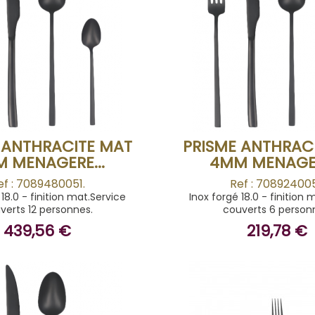
BUY
BUY
 ANTHRACITE MAT
PRISME ANTHRAC
 MENAGERE...
4MM MENAGER
ef : 7089480051.
Ref : 708924005
 18.0 - finition mat.Service
Inox forgé 18.0 - finition 
verts 12 personnes.
couverts 6 person
439,56 €
219,78 €