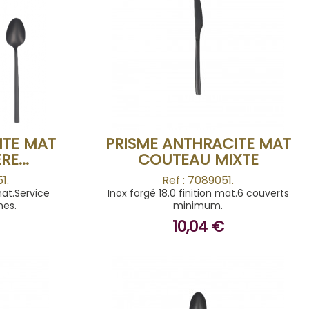
BUY
ITE MAT
PRISME ANTHRACITE MAT
E...
COUTEAU MIXTE
1.
Ref : 7089051.
mat.Service
Inox forgé 18.0 finition mat.6 couverts
nes.
minimum.
10,04 €