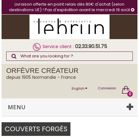
Cookies management panel
Livraison offerte en point relais dès 80€ d'achat (selon
destinations UE) ! Pas d'expédition avant le mercredi 19 août
02.33.90.51.75
Service client :
ORFÈVRE CRÉATEUR
depuis 1905 Normandie - France
Connexion
English
0
MENU
COUVERTS FORGÉS