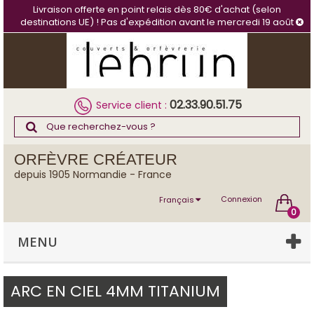
Panneau de gestion des cookies
Livraison offerte en point relais dès 80€ d'achat (selon
destinations UE) ! Pas d'expédition avant le mercredi 19 août
02.33.90.51.75
Service client :
ORFÈVRE CRÉATEUR
depuis 1905 Normandie - France
Connexion
Français
0
MENU
ARC EN CIEL 4MM TITANIUM