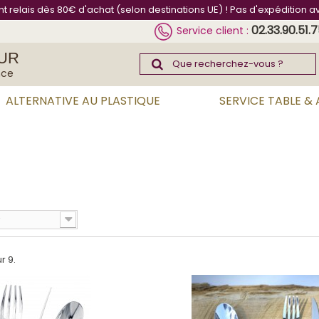
int relais dès 80€ d'achat (selon destinations UE) ! Pas d'expédition a
02.33.90.51.
Service client :
UR
nce
ALTERNATIVE AU PLASTIQUE
SERVICE TABLE &
r 9.