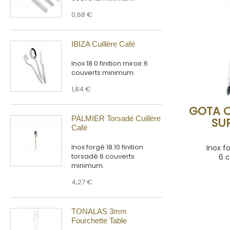
0,68 €
IBIZA Cuillère Café
Inox 18.0 finition miroir.6
couverts minimum.
1,84 €
GOTA 
PALMIER Torsadé Cuillère
SU
Café
Inox forgé 18.10 finition
Inox fo
torsadé.6 couverts
6 
minimum.
4,27 €
TONALAS 3mm
Fourchette Table