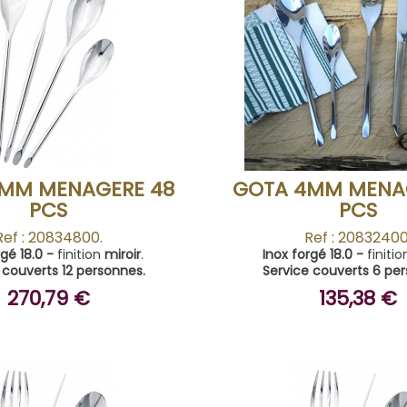
ACHETER
ACHETER
MM MENAGERE 48
GOTA 4MM MENA
PCS
PCS
Ref : 20834800.
Ref : 20832400
rgé 18.0 -
finition
miroir
.
Inox forgé 18.0 -
finiti
 couverts 12 personnes.
Service couverts 6 pe
270,79 €
135,38 €