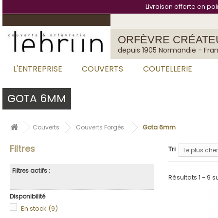
Panneau de gestion des cookies
Livraison offerte en po
ORFÈVRE CRÉATE
depuis 1905 Normandie - Fra
L'ENTREPRISE
COUVERTS
COUTELLERIE
GOTA 6MM
Couverts
Couverts Forgés
Gota 6mm
Filtres
Tri
Le plus cher
Filtres actifs :
Résultats 1 - 9 su
Disponibilité
En stock
(9)