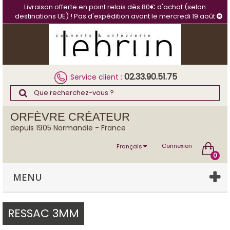
Panneau de gestion des cookies
Livraison offerte en point relais dès 80€ d'achat (selon
destinations UE) ! Pas d'expédition avant le mercredi 19 août
02.33.90.51.75
Service client :
ORFÈVRE CRÉATEUR
depuis 1905 Normandie - France
Connexion
Français
0
MENU
RESSAC 3MM