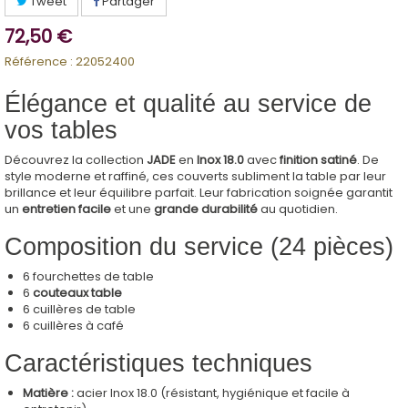
Tweet
Partager
72,50 €
Référence :
22052400
Élégance et qualité au service de
vos tables
Découvrez la collection
JADE
en
Inox 18.0
avec
finition satiné
. De
style moderne et raffiné, ces couverts subliment la table par leur
brillance et leur équilibre parfait. Leur fabrication soignée garantit
un
entretien facile
et une
grande durabilité
au quotidien.
Composition du service (24 pièces)
6 fourchettes de table
6
couteaux table
6 cuillères de table
6 cuillères à café
Caractéristiques techniques
Matière :
acier Inox 18.0 (résistant, hygiénique et facile à