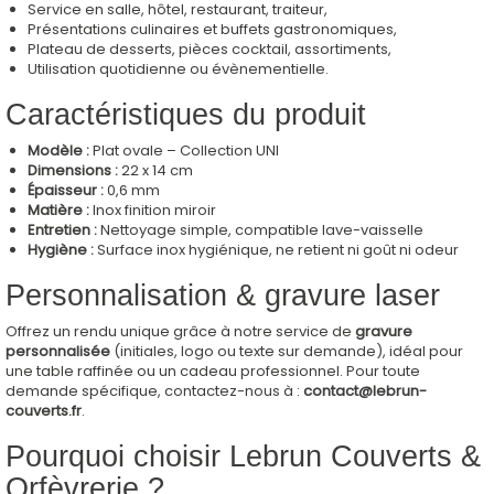
Service en salle, hôtel, restaurant, traiteur,
Présentations culinaires et buffets gastronomiques,
Plateau de desserts, pièces cocktail, assortiments,
Utilisation quotidienne ou évènementielle.
Caractéristiques du produit
Modèle :
Plat ovale – Collection UNI
Dimensions :
22 x 14 cm
Épaisseur :
0,6 mm
Matière :
Inox finition miroir
Entretien :
Nettoyage simple, compatible lave-vaisselle
Hygiène :
Surface inox hygiénique, ne retient ni goût ni odeur
Personnalisation & gravure laser
Offrez un rendu unique grâce à notre service de
gravure
personnalisée
(initiales, logo ou texte sur demande), idéal pour
une table raffinée ou un cadeau professionnel. Pour toute
demande spécifique, contactez-nous à :
contact@lebrun-
couverts.fr
.
Pourquoi choisir Lebrun Couverts &
Orfèvrerie ?