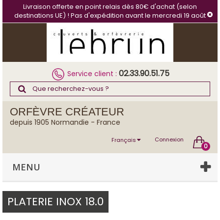
Panneau de gestion des cookies
Livraison offerte en point relais dès 80€ d'achat (selon
destinations UE) ! Pas d'expédition avant le mercredi 19 août
02.33.90.51.75
Service client :
ORFÈVRE CRÉATEUR
depuis 1905 Normandie - France
Connexion
Français
0
MENU
PLATERIE INOX 18.0