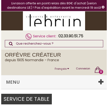
Panneau de gestion des cookies
Livraison offerte en point relais dès 80€ d'achat (selon
destinations UE) ! Pas d'expédition avant le mercredi 19 août
02.33.90.51.75
Service client :
ORFÈVRE CRÉATEUR
depuis 1905 Normandie - France
Connexion
Français
0
MENU
SERVICE DE TABLE