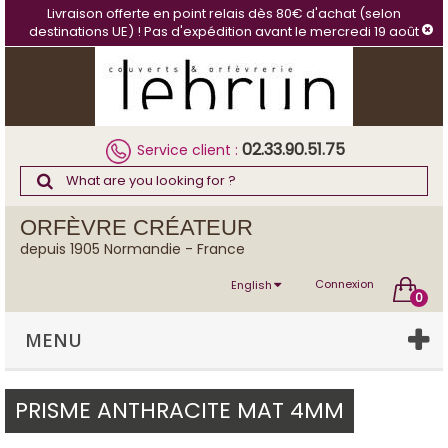
Cookies management panel
Livraison offerte en point relais dès 80€ d'achat (selon
destinations UE) ! Pas d'expédition avant le mercredi 19 août
02.33.90.51.75
Service client :
ORFÈVRE CRÉATEUR
depuis 1905 Normandie - France
Connexion
English
0
MENU
PRISME ANTHRACITE MAT 4MM