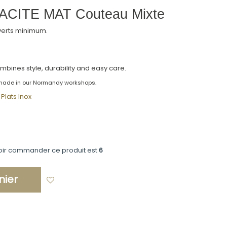
CITE MAT Couteau Mixte
uverts minimum.
mbines style, durability and easy care.
made in our Normandy workshops.
Plats Inox
oir commander ce produit est
6
nier
Ajouter à ma liste d'envies