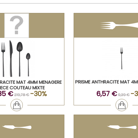
PRISME ANTHRACITE MAT 4M
HRACITE MAT 4MM MENAGERE
IECE COUTEAU MIXTE
85 €
-30%
6,57 €
-
219,78 €
9,39 €