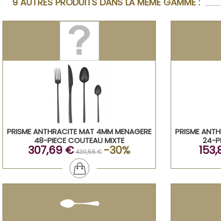
9 AUTRES PRODUITS DANS LA MÊME GAMME :
PRISME ANTHRACITE MAT 4MM MENAGERE
PRISME ANT
48-PIECE COUTEAU MIXTE
24-P
307,69 €
-30%
153,
439,56 €