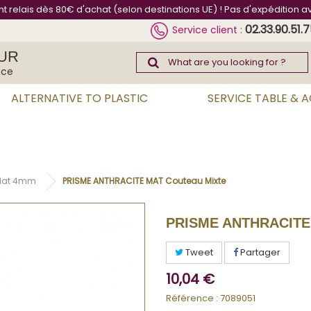
int relais dès 80€ d'achat (selon destinations UE) ! Pas d'expédition a
02.33.90.51.
Service client :
UR
nce
ALTERNATIVE TO PLASTIC
SERVICE TABLE & 
 Mat 4mm
PRISME ANTHRACITE MAT Couteau Mixte
PRISME ANTHRACITE
Tweet
Partager
10,04 €
Référence :
7089051