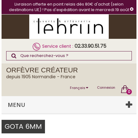
Panneau de gestion des cookies
Livraison offerte en point relais dès 80€ d'achat (selon
destinations UE) ! Pas d'expédition avant le mercredi 19 août
02.33.90.51.75
Service client :
ORFÈVRE CRÉATEUR
depuis 1905 Normandie - France
Connexion
Français
0
MENU
GOTA 6MM