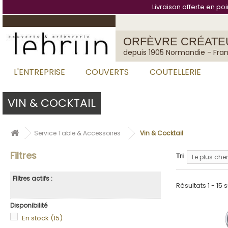
Panneau de gestion des cookies
Livraison offerte en po
ORFÈVRE CRÉATE
depuis 1905 Normandie - Fra
L'ENTREPRISE
COUVERTS
COUTELLERIE
VIN & COCKTAIL
Service Table & Accessoires
Vin & Cocktail
Filtres
Tri
Le plus cher
Filtres actifs :
Résultats 1 - 15 s
Disponibilité
En stock
(15)