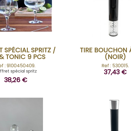
ACHETER
ACHETER
 SPÉCIAL SPRITZ /
TIRE BOUCHON À
& TONIC 9 PCS
(NOIR)
ef : 9100450409.
Ref : 530015.
37,43 €
ffret spécial spritz
38,26 €