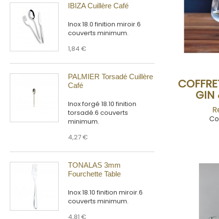
IBIZA Cuillère Café
Inox 18.0 finition miroir.6
couverts minimum.
1,84 €
PALMIER Torsadé Cuillère
COFFRET
Café
GIN 
Inox forgé 18.10 finition
R
torsadé.6 couverts
Co
minimum.
4,27 €
TONALAS 3mm
Fourchette Table
Inox 18.10 finition miroir.6
couverts minimum.
4,81 €