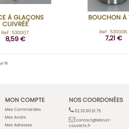
CE À GLAÇONS
BOUCHON À 
CUIVRÉE
Ref : 530008.
Ref : 530007.
7,21 €
8,59 €
ur 15.
MON COMPTE
NOS COORDONÉES
Mes Commandes
02.33.90.51.75
Mes Avoirs
contact@lebrun-
Mes Adresses
couverts.fr