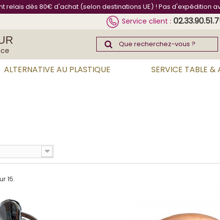
int relais dès 80€ d'achat (selon destinations UE) ! Pas d'expédition a
02.33.90.51.
Service client :
UR
nce
ALTERNATIVE AU PLASTIQUE
SERVICE TABLE &
ur 15.