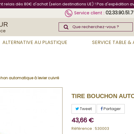
int relais dès 80€ d'achat (selon destinations UE) ! Pas d'expédition a
02.33.90.51.
Service client :
UR
nce
ALTERNATIVE AU PLASTIQUE
SERVICE TABLE &
chon automatique à levier cuivré
TIRE BOUCHON AUTO
Tweet
Partager
43,66 €
Référence :
530003