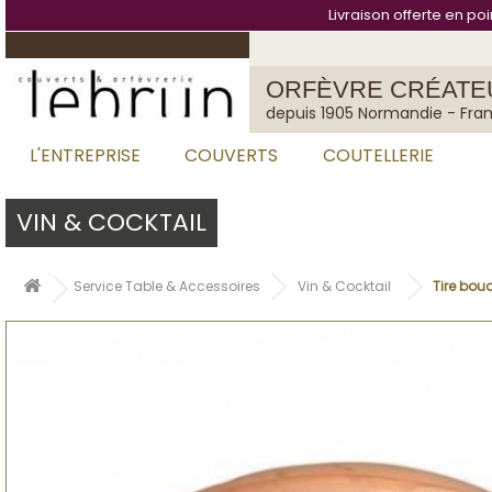
Panneau de gestion des cookies
Livraison offerte en po
ORFÈVRE CRÉATE
depuis 1905 Normandie - Fra
L'ENTREPRISE
COUVERTS
COUTELLERIE
VIN & COCKTAIL
Service Table & Accessoires
Vin & Cocktail
Tire bou