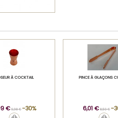
SEUR À COCKTAIL
PINCE À GLAÇONS C
99 €
-30%
6,01 €
-3
9,98 €
8,59 €