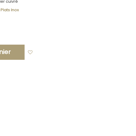
er cuivré
Plats Inox
nier
Ajouter à ma liste d'envies