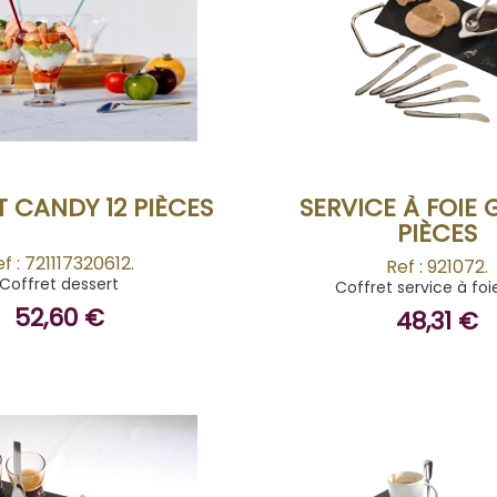
BUY
BUY
 CANDY 12 PIÈCES
SERVICE À FOIE 
PIÈCES
f : 721117320612.
Ref : 921072.
Coffret dessert
Coffret service à foi
52,60 €
48,31 €