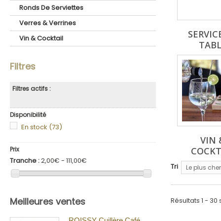
Ronds De Serviettes
Verres & Verrines
SERVIC
Vin & Cocktail
TAB
Filtres
Filtres actifs :
Disponibilité
En stock
(73)
VIN 
Prix
COCKT
Tranche :
2,00€ - 111,00€
Tri
Le plus cher
Meilleures ventes
Résultats 1 - 30 
ROISSY Cuillère Café