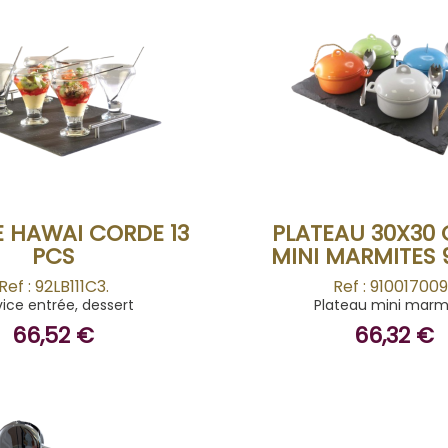
BUY
BUY
E HAWAI CORDE 13
PLATEAU 30X30
PCS
MINI MARMITES 9
Ref : 92LB111C3.
Ref : 910017009
vice entrée, dessert
Plateau mini marm
66,52 €
66,32 €