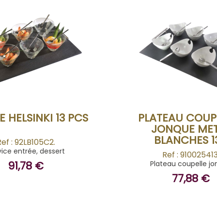
BUY
BUY
E HELSINKI 13 PCS
PLATEAU COUP
JONQUE ME
BLANCHES 13
Ref : 92LB105C2.
vice entrée, dessert
Ref : 910025413
91,78 €
Plateau coupelle j
77,88 €