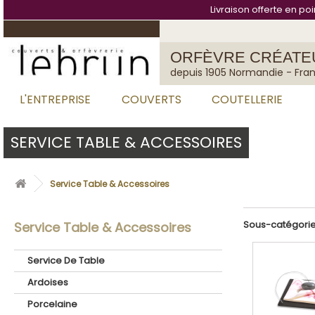
Cookies management panel
Livraison offerte en po
ORFÈVRE CRÉATE
depuis 1905 Normandie - Fra
L'ENTREPRISE
COUVERTS
COUTELLERIE
SERVICE TABLE & ACCESSOIRES
Service Table & Accessoires
Sous-catégori
Service Table & Accessoires
Service De Table
Ardoises
Porcelaine