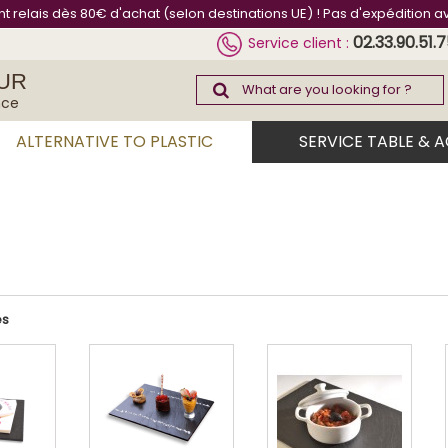
int relais dès 80€ d'achat (selon destinations UE) ! Pas d'expédition a
02.33.90.51.
Service client :
UR
nce
ALTERNATIVE TO PLASTIC
SERVICE TABLE & 
es