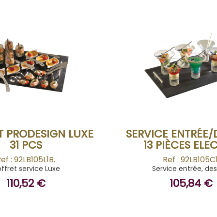
BUY
BUY
T PRODESIGN LUXE
SERVICE ENTRÉE/
31 PCS
13 PIÈCES ELE
ef : 92LB105L1B.
Ref : 92LB105C1
ffret service Luxe
Service entrée, des
110,52 €
105,84 €