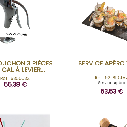
BUY
BUY
OUCHON 3 PIÈCES
SERVICE APÉRO 
ICAL À LEVIER...
Ref : 92LB104A2
Ref : 5300032.
Service Apéro
55,38 €
53,53 €