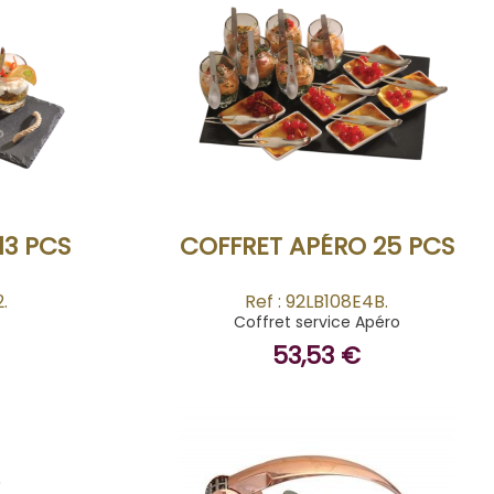
BUY
13 PCS
COFFRET APÉRO 25 PCS
.
Ref : 92LB108E4B.
Coffret service Apéro
53,53 €