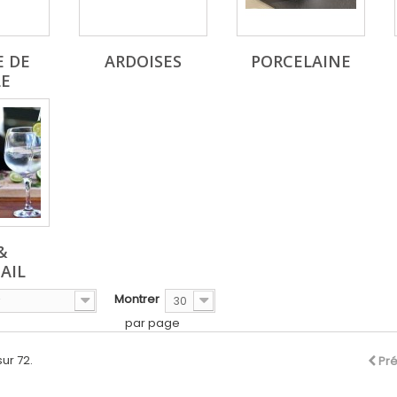
E DE
ARDOISES
PORCELAINE
LE
&
AIL
Montrer
30
par page
sur 72.
Pr