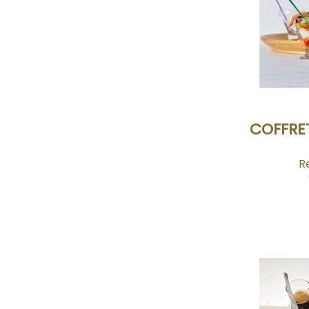
COFFRET
Re