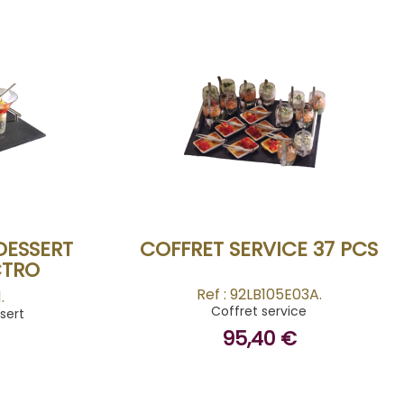
BUY
DESSERT
COFFRET SERVICE 37 PCS
CTRO
Ref : 92LB105E03A.
.
Coffret service
sert
95,40 €