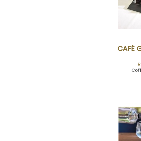
CAFÉ 
R
Cof