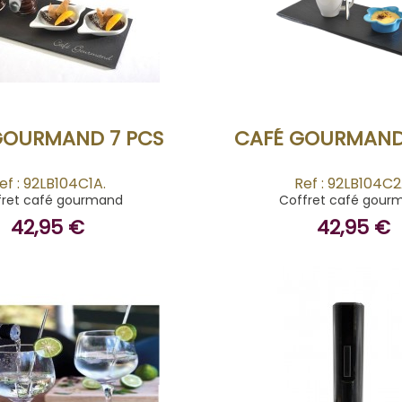
BUY
BUY
GOURMAND 7 PCS
CAFÉ GOURMAND 
ef : 92LB104C1A.
Ref : 92LB104C2
fret café gourmand
Coffret café gour
42,95 €
42,95 €