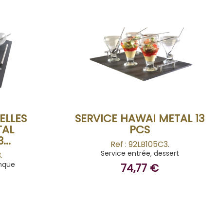
BUY
ELLES
SERVICE HAWAI METAL 13
TAL
PCS
...
Ref : 92LB105C3.
Service entrée, dessert
.
onque
74,77 €