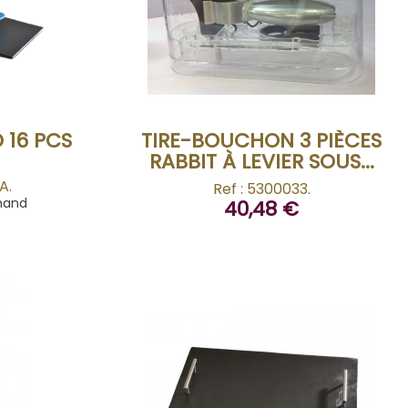
BUY
16 PCS
TIRE-BOUCHON 3 PIÈCES
RABBIT À LEVIER SOUS...
A.
Ref : 5300033.
mand
40,48 €