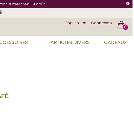
vant le mercredi 19 août
75
English
Connexion
0
ACCESSOIRES
ARTICLES DIVERS
CADEAUX
AFÉ