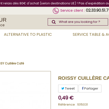
int relais dès 80€ d'achat (selon destinations UE) ! Pas d'expédition a
02.33.90.51.
Service client :
UR
nce
ALTERNATIVE TO PLASTIC
SERVICE TABLE & 
SY Cuillère Café
ROISSY CUILLÈRE C
Tweet
Partager
0,49 €
Référence :
1015031