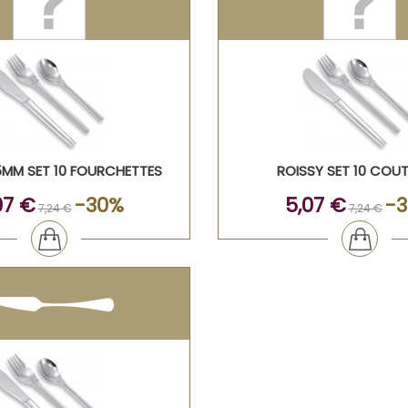
.5MM SET 10 FOURCHETTES
ROISSY SET 10 COU
07 €
-30%
5,07 €
-
7,24 €
7,24 €