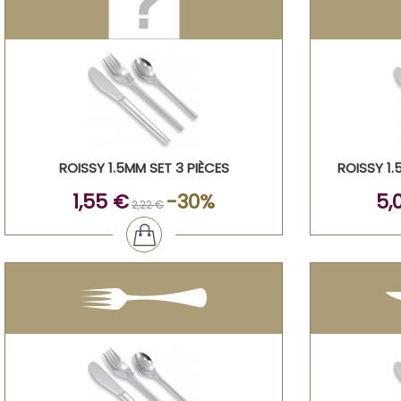
ROISSY 1.5MM SET 3 PIÈCES
ROISSY 1
1,55 €
-30%
5,
2,22 €