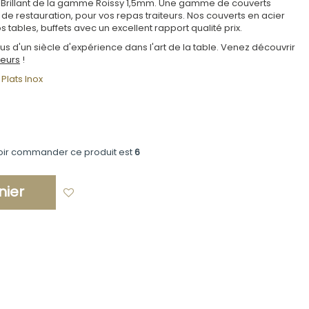
tion Brillant de la gamme Roissy 1,5mm. Une gamme de couverts
de restauration, pour vos repas traiteurs. Nos couverts en acier
ables, buffets avec un excellent rapport qualité prix.
us d'un siècle d'expérience dans l'art de la table. Venez découvrir
teurs
!
Plats Inox
oir commander ce produit est
6
nier
Ajouter à ma liste d'envies