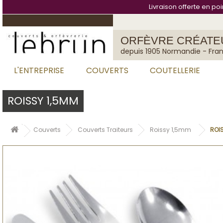
Cookies management panel
Livraison offerte en po
ORFÈVRE CRÉATE
depuis 1905 Normandie - Fra
L'ENTREPRISE
COUVERTS
COUTELLERIE
ROISSY 1,5MM
Couverts
Couverts Traiteurs
Roissy 1,5mm
ROIS