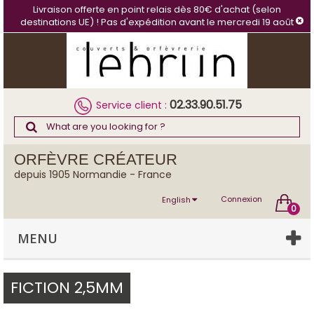
Cookies management panel
Livraison offerte en point relais dès 80€ d'achat (selon
destinations UE) ! Pas d'expédition avant le mercredi 19 août
02.33.90.51.75
Service client :
ORFÈVRE CRÉATEUR
depuis 1905 Normandie - France
Connexion
English
0
MENU
FICTION 2,5MM