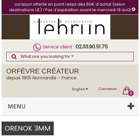
Cookies management panel
Livraison offerte en point relais dès 80€ d'achat (selon
destinations UE) ! Pas d'expédition avant le mercredi 19 août
02.33.90.51.75
Service client :
ORFÈVRE CRÉATEUR
depuis 1905 Normandie - France
Connexion
English
0
MENU
ORENOK 3MM