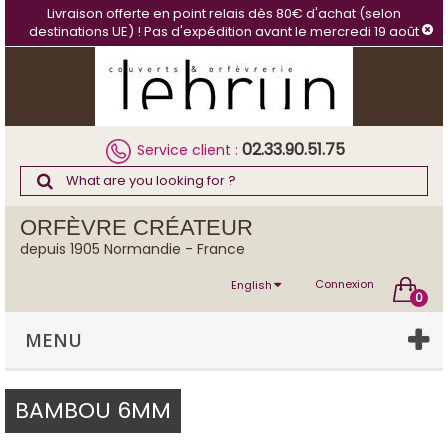
Cookies management panel
Livraison offerte en point relais dès 80€ d'achat (selon
destinations UE) ! Pas d'expédition avant le mercredi 19 août
02.33.90.51.75
Service client :
ORFÈVRE CRÉATEUR
depuis 1905 Normandie - France
Connexion
English
0
MENU
BAMBOU 6MM