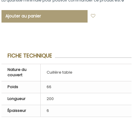
La quantité minimale pour pouvoir commander ce produit est
6
Ajouter au panier
Ajouter à ma
liste d'envies
FICHE TECHNIQUE
Nature du
Cuillère table
couvert
Poids
66
Longueur
200
Épaisseur
6