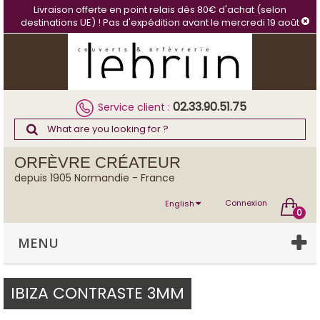
Cookies management panel
Livraison offerte en point relais dès 80€ d'achat (selon
destinations UE) ! Pas d'expédition avant le mercredi 19 août
02.33.90.51.75
Service client :
ORFÈVRE CRÉATEUR
depuis 1905 Normandie - France
Connexion
English
0
MENU
IBIZA CONTRASTE 3MM