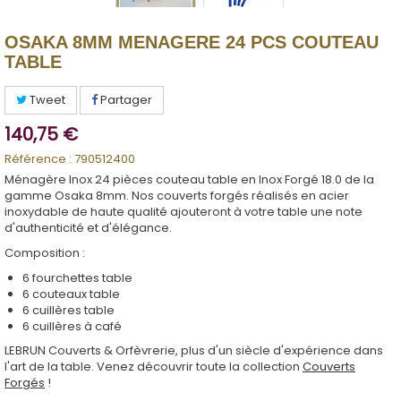
OSAKA 8MM MENAGERE 24 PCS COUTEAU
TABLE
Tweet
Partager
140,75 €
Référence :
790512400
Ménagère Inox 24 pièces couteau table en Inox Forgé 18.0 de la
gamme Osaka 8mm. Nos couverts forgés réalisés en acier
inoxydable de haute qualité ajouteront à votre table une note
d'authenticité et d'élégance.
Composition :
6 fourchettes table
6 couteaux table
6 cuillères table
6 cuillères à café
LEBRUN Couverts & Orfèvrerie, plus d'un siècle d'expérience dans
l'art de la table. Venez découvrir toute la collection
Couverts
Forgés
!