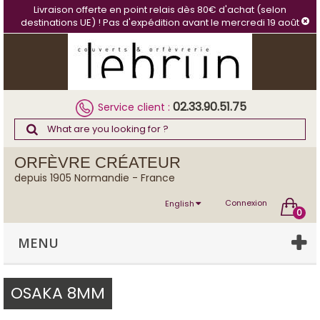
Cookies management panel
Livraison offerte en point relais dès 80€ d'achat (selon
destinations UE) ! Pas d'expédition avant le mercredi 19 août
02.33.90.51.75
Service client :
ORFÈVRE CRÉATEUR
depuis 1905 Normandie - France
Connexion
English
0
MENU
OSAKA 8MM