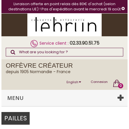
Cookies management panel
Livraison offerte en point relais dès 80€ d'achat (selon
destinations UE) ! Pas d'expédition avant le mercredi 19 août
02.33.90.51.75
Service client :
ORFÈVRE CRÉATEUR
depuis 1905 Normandie - France
Connexion
English
0
MENU
PAILLES