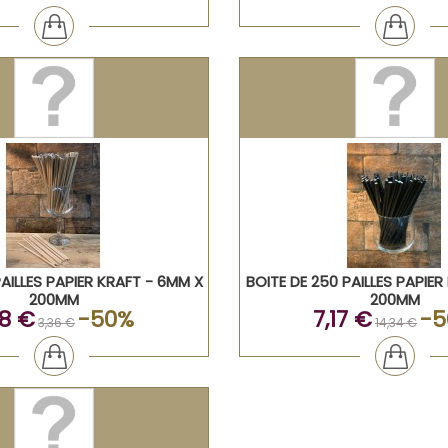
PAILLES PAPIER KRAFT - 6MM X
BOITE DE 250 PAILLES PAPIER
200MM
200MM
68 €
-50%
7,17 €
-5
3,36 €
14,34 €