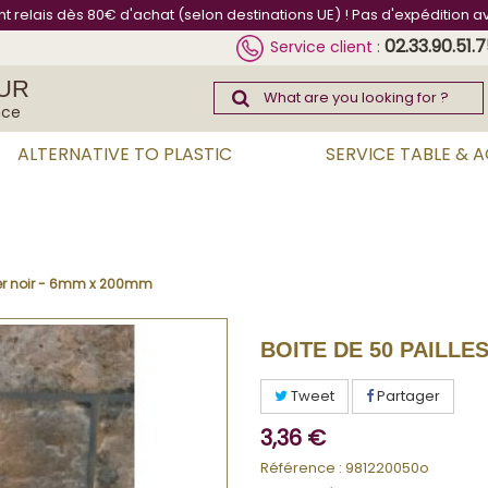
int relais dès 80€ d'achat (selon destinations UE) ! Pas d'expédition a
02.33.90.51.
Service client :
UR
nce
ALTERNATIVE TO PLASTIC
SERVICE TABLE & 
ier noir - 6mm x 200mm
BOITE DE 50 PAILLE
Tweet
Partager
3,36 €
Référence :
981220050o