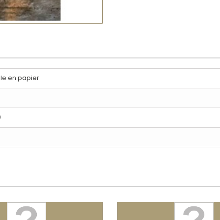
lle en papier
0