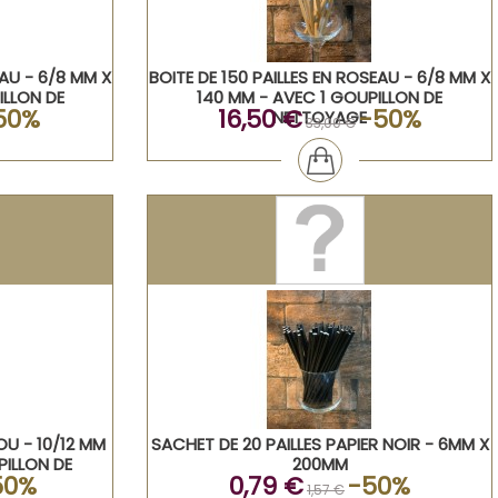
EAU - 6/8 MM X
BOITE DE 150 PAILLES EN ROSEAU - 6/8 MM X
ILLON DE
140 MM - AVEC 1 GOUPILLON DE
50%
16,50 €
-50%
NETTOYAGE
33,00 €
OU - 10/12 MM
SACHET DE 20 PAILLES PAPIER NOIR - 6MM X
PILLON DE
200MM
50%
0,79 €
-50%
1,57 €