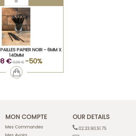
 PAILLES PAPIER NOIR - 6MM X
140MM
98 €
-50%
11,96 €
MON COMPTE
OUR DETAILS
Mes Commandes
02.33.90.51.75
Mes Avoirs