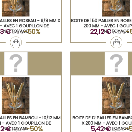
PAILLES EN ROSEAU - 6/8 MM X
BOITE DE 150 PAILLES EN ROS
- AVEC 1 GOUPILLON DE
200 MM - AVEC 1 GOUP
23 €
-50%
22,12 €
-
NETTOYAGE
NETTOYAGE
8,46 €
44,23 €
PAILLES EN BAMBOU - 10/12 MM
BOITE DE 12 PAILLES EN BAMB
 - AVEC 1 GOUPILLON DE
X 200 MM - AVEC 1 GOU
42 €
-50%
5,42 €
-
NETTOYAGE
NETTOYAGE
20,84 €
10,84 €