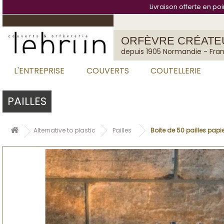
Cookies management panel
Livraison offerte en po
ORFÈVRE CRÉATE
depuis 1905 Normandie - Fra
L'ENTREPRISE
COUVERTS
COUTELLERIE
PAILLES
Alternative to plastic
Pailles
Boite de 50 pailles pap