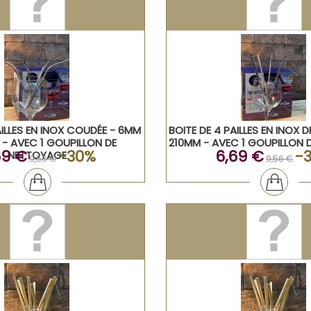
AILLES EN INOX COUDÉE - 6MM
BOITE DE 4 PAILLES EN INOX 
 - AVEC 1 GOUPILLON DE
210MM - AVEC 1 GOUPILLON 
69 €
-30%
6,69 €
-
NETTOYAGE
9,56 €
9,56 €