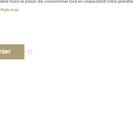
le Dans le plaisir de consommer tout en respectant notre planète
Plats Inox
nier
Ajouter à ma liste d'envies