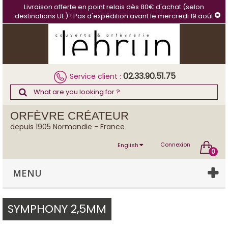
Cookies management panel
Livraison offerte en point relais dès 80€ d'achat (selon
destinations UE) ! Pas d'expédition avant le mercredi 19 août
02.33.90.51.75
Service client :
ORFÈVRE CRÉATEUR
depuis 1905 Normandie - France
Connexion
English
0
MENU
SYMPHONY 2,5MM