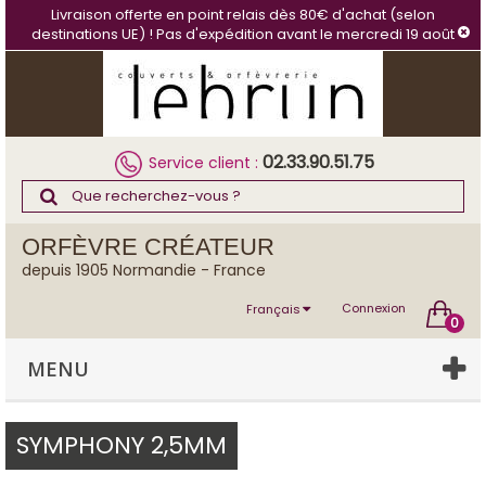
Panneau de gestion des cookies
Livraison offerte en point relais dès 80€ d'achat (selon
destinations UE) ! Pas d'expédition avant le mercredi 19 août
02.33.90.51.75
Service client :
ORFÈVRE CRÉATEUR
depuis 1905 Normandie - France
Connexion
Français
0
MENU
SYMPHONY 2,5MM