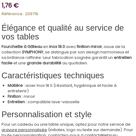
1,76 €
Référence :
209716
Élégance et qualité au service de
vos tables
Fourchette à Gâteau
en
Inox 18.0
avec
finition miroir
, issue de la
collection
SYMPHONY
, se distingue par son design harmonieux et
sa brillance raffinée. Leur fabrication soignée garantit un
entretien
facile
et une
grande durabilité
au quotidien.
Caractéristiques techniques
Matière :
acier Inox 18.0 (résistant, hygiénique et facile à
entretenir)
Finition :
miroir
Entretien :
compatible lave-vaisselle
Personnalisation et style
Pour un cadeau ou une table unique, optez pour notre service de
gravure personnalisée
(initiales, logo ou texte sur demande). Pour
toute personnalisation, contactez-nous à
contact@lebrun-