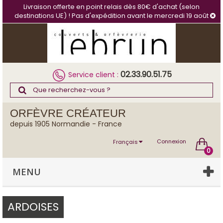
Panneau de gestion des cookies
Livraison offerte en point relais dès 80€ d'achat (selon
destinations UE) ! Pas d'expédition avant le mercredi 19 août
02.33.90.51.75
Service client :
ORFÈVRE CRÉATEUR
depuis 1905 Normandie - France
Connexion
Français
0
MENU
ARDOISES