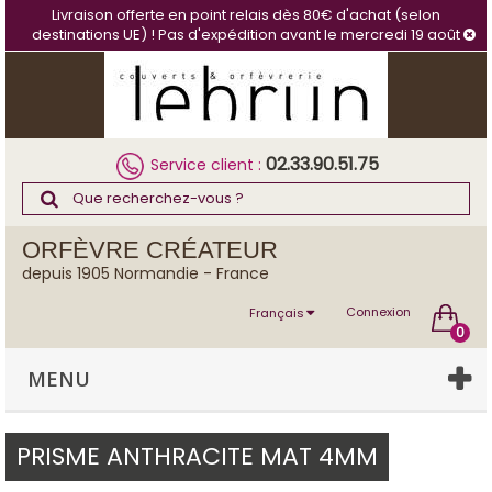
Panneau de gestion des cookies
Livraison offerte en point relais dès 80€ d'achat (selon
destinations UE) ! Pas d'expédition avant le mercredi 19 août
02.33.90.51.75
Service client :
ORFÈVRE CRÉATEUR
depuis 1905 Normandie - France
Connexion
Français
0
MENU
PRISME ANTHRACITE MAT 4MM