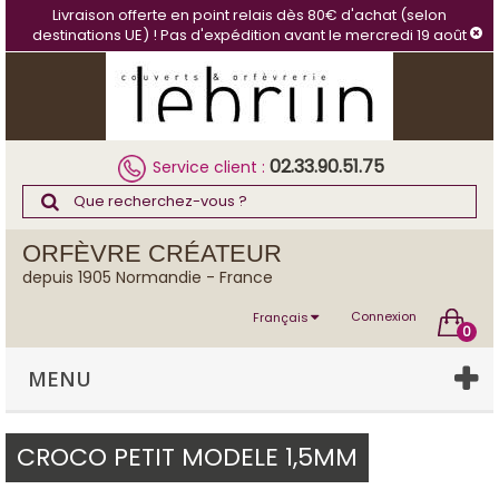
Panneau de gestion des cookies
Livraison offerte en point relais dès 80€ d'achat (selon
destinations UE) ! Pas d'expédition avant le mercredi 19 août
02.33.90.51.75
Service client :
ORFÈVRE CRÉATEUR
depuis 1905 Normandie - France
Connexion
Français
0
MENU
CROCO PETIT MODELE 1,5MM