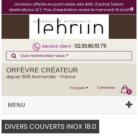
Panneau de gestion des cookies
Livraison offerte en point relais dès 80€ d'achat (selon
destinations UE) ! Pas d'expédition avant le mercredi 19 août
02.33.90.51.75
Service client :
ORFÈVRE CRÉATEUR
depuis 1905 Normandie - France
Connexion
Français
0
MENU
DIVERS COUVERTS INOX 18.0