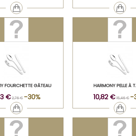
Y FOURCHETTE GÂTEAU
HARMONY PELLE À 
93 €
-30%
10,82 €
-
2,76 €
15,46 €