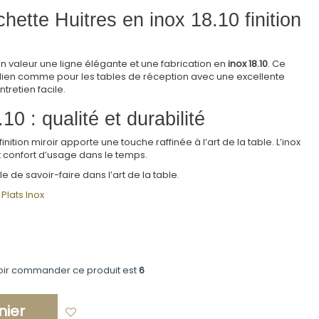
te Huitres en inox 18.10 finition
 valeur une ligne élégante et une fabrication en
inox 18.10
. Ce
idien comme pour les tables de réception avec une excellente
tretien facile.
0 : qualité et durabilité
ition miroir apporte une touche raffinée à l’art de la table. L’inox
 et confort d’usage dans le temps.
le de savoir-faire dans l’art de la table.
Plats Inox
oir commander ce produit est
6
nier
Ajouter à ma liste d'envies