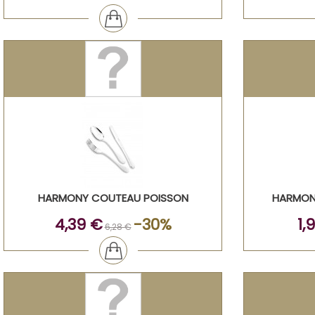
HARMONY COUTEAU POISSON
HARMON
4,39 €
-30%
1,
6,28 €