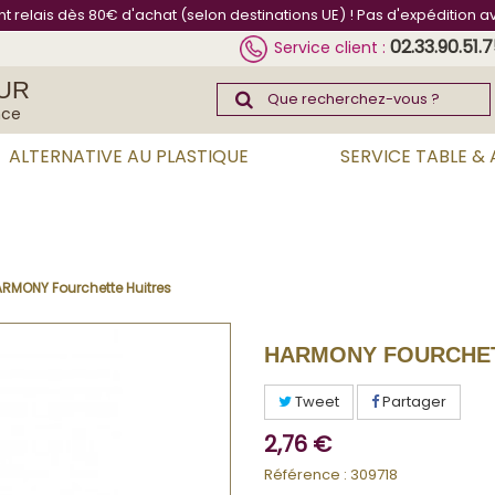
int relais dès 80€ d'achat (selon destinations UE) ! Pas d'expédition a
02.33.90.51.
Service client :
UR
nce
ALTERNATIVE AU PLASTIQUE
SERVICE TABLE &
RMONY Fourchette Huitres
HARMONY FOURCHET
Tweet
Partager
2,76 €
Référence :
309718