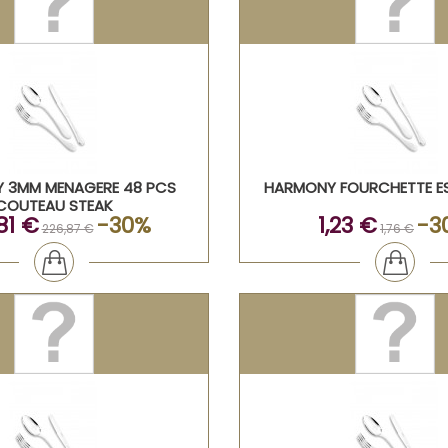
 3MM MENAGERE 48 PCS
HARMONY FOURCHETTE 
COUTEAU STEAK
81 €
-30%
1,23 €
-3
226,87 €
1,76 €