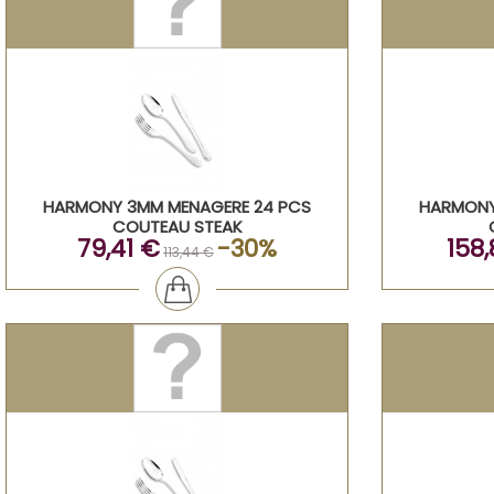
HARMONY 3MM MENAGERE 24 PCS
HARMONY
COUTEAU STEAK
79,41 €
-30%
158,
113,44 €