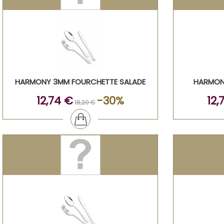
HARMONY 3MM FOURCHETTE SALADE
HARMONY
12,74 €
-30%
12,
18,20 €