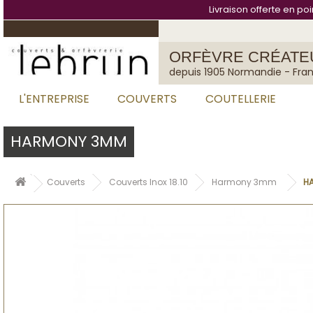
Panneau de gestion des cookies
Livraison offerte en po
ORFÈVRE CRÉATE
depuis 1905 Normandie - Fra
L'ENTREPRISE
COUVERTS
COUTELLERIE
HARMONY 3MM
Couverts
Couverts Inox 18.10
Harmony 3mm
HA