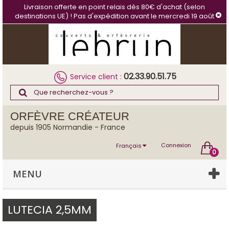
Panneau de gestion des cookies
Livraison offerte en point relais dès 80€ d'achat (selon
destinations UE) ! Pas d'expédition avant le mercredi 19 août
02.33.90.51.75
Service client :
ORFÈVRE CRÉATEUR
depuis 1905 Normandie - France
Connexion
Français
0
MENU
LUTECIA 2,5MM