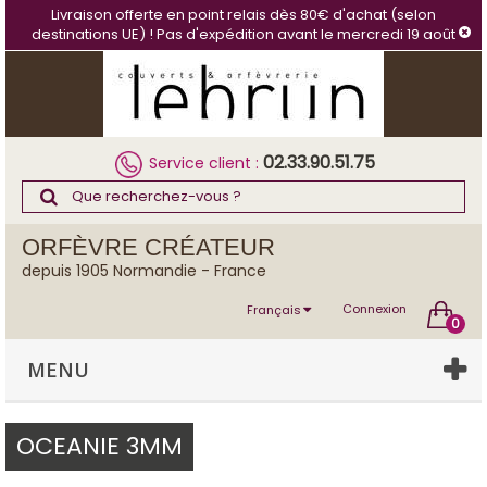
Panneau de gestion des cookies
Livraison offerte en point relais dès 80€ d'achat (selon
destinations UE) ! Pas d'expédition avant le mercredi 19 août
02.33.90.51.75
Service client :
ORFÈVRE CRÉATEUR
depuis 1905 Normandie - France
Connexion
Français
0
MENU
OCEANIE 3MM