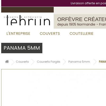
Panneau de gestion des cookies
Livraison offerte en po
ORFÈVRE CRÉATE
depuis 1905 Normandie - Fra
L'ENTREPRISE
COUVERTS
COUTELLERIE
PANAMA 5MM
Couverts
Couverts Forgés
Panama 5mm
PANA