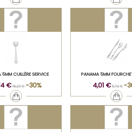
5MM CUILLÈRE SERVICE
PANAMA 5MM FOURCHET
74 €
-30%
4,01 €
-3
18,20 €
5,72 €