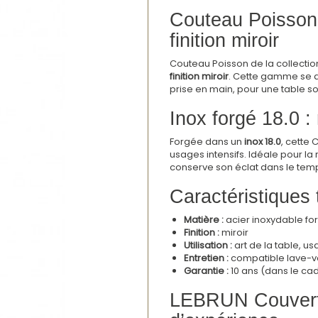
Couteau Poisson
finition miroir
Couteau Poisson de la collecti
finition miroir
. Cette gamme se d
prise en main, pour une table 
Inox forgé 18.0 : 
Forgée dans un
inox 18.0
, cette 
usages intensifs. Idéale pour la
conserve son éclat dans le tem
Caractéristiques
Matière :
acier inoxydable for
Finition :
miroir
Utilisation :
art de la table, u
Entretien :
compatible lave-va
Garantie :
10 ans (dans le ca
LEBRUN Couverts 