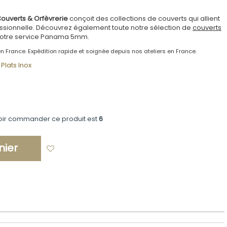
ouverts & Orfèvrerie
conçoit des collections de couverts qui allient
ofessionnelle. Découvrez également toute notre sélection de
couverts
votre service Panama 5mm.
n France. Expédition rapide et soignée depuis nos ateliers en France.
Plats Inox
oir commander ce produit est
6
nier
Ajouter à ma liste d'envies