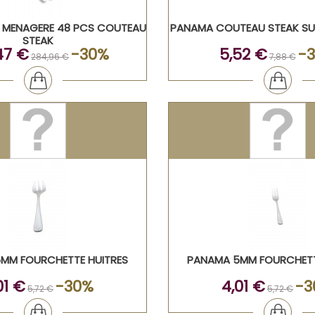
MENAGERE 48 PCS COUTEAU
PANAMA COUTEAU STEAK SU
STEAK
47 €
-30%
5,52 €
-
284,96 €
7,88 €
MM FOURCHETTE HUITRES
PANAMA 5MM FOURCHET
01 €
-30%
4,01 €
-3
5,72 €
5,72 €