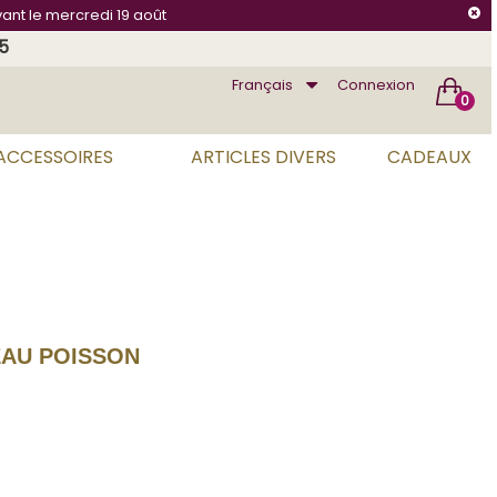
vant le mercredi 19 août
75
Français
Connexion
0
 ACCESSOIRES
ARTICLES DIVERS
CADEAUX
AU POISSON