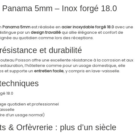
 Panama 5mm – Inox forgé 18.0
on
Panama 5mm
est réalisée en
acier inoxydable forgé 18.0
avec une
istingue par un
design travaillé
qui allie élégance et confort de
soignée au quotidien comme lors des réceptions.
résistance et durabilité
Couteau Poisson offre une excellente résistance à la corrosion et aux
 restauration, l’hôtellerie comme pour un usage domestique, elle
ps et supporte un
entretien facile
, y compris en lave-vaisselle.
 techniques
gé 18.0
sage quotidien et professionnel
isselle
dre d’un usage normal)
& Orfèvrerie : plus d’un siècle