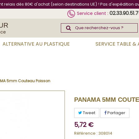
int relais dès 80€ d'achat (selon destinations UE) ! Pas d'expédition a
02.33.90.51.
Service client :
UR
nce
ALTERNATIVE AU PLASTIQUE
SERVICE TABLE &
MA 5mm Couteau Poisson
PANAMA 5MM COUTE
Tweet
Partager
5,72 €
Référence :
308014