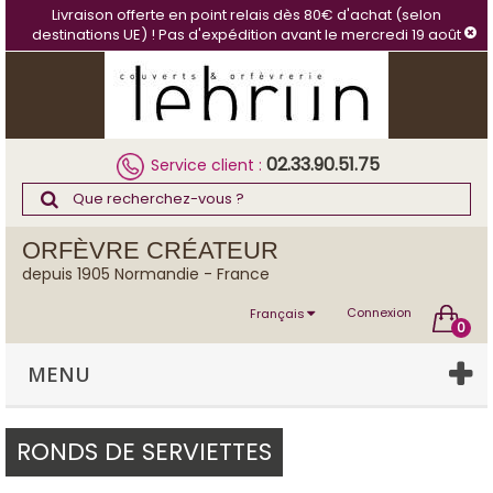
Panneau de gestion des cookies
Livraison offerte en point relais dès 80€ d'achat (selon
destinations UE) ! Pas d'expédition avant le mercredi 19 août
02.33.90.51.75
Service client :
ORFÈVRE CRÉATEUR
depuis 1905 Normandie - France
Connexion
Français
0
MENU
RONDS DE SERVIETTES