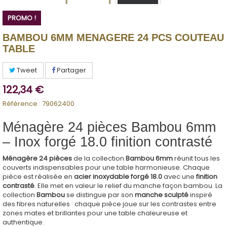
PROMO !
BAMBOU 6MM MENAGERE 24 PCS COUTEAU
TABLE
Tweet
Partager
122,34 €
Référence :
79062400
Ménagère 24 pièces Bambou 6mm
– Inox forgé 18.0 finition contrasté
Ménagère 24 pièces
de la collection
Bambou 6mm
réunit tous les
couverts indispensables pour une table harmonieuse. Chaque
pièce est réalisée en
acier inoxydable forgé 18.0
avec une
finition
contrasté
. Elle met en valeur le relief du manche façon bambou. La
collection
Bambou
se distingue par son
manche sculpté
inspiré
des fibres naturelles : chaque pièce joue sur les contrastes entre
zones mates et brillantes pour une table chaleureuse et
authentique.