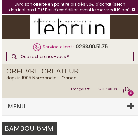
Panneau de gestion des cookies
Livraison offerte en point relais dès 80€ d'achat (selon
destinations UE) ! Pas d'expédition avant le mercredi 19 août
02.33.90.51.75
Service client :
ORFÈVRE CRÉATEUR
depuis 1905 Normandie - France
Connexion
Français
0
MENU
BAMBOU 6MM