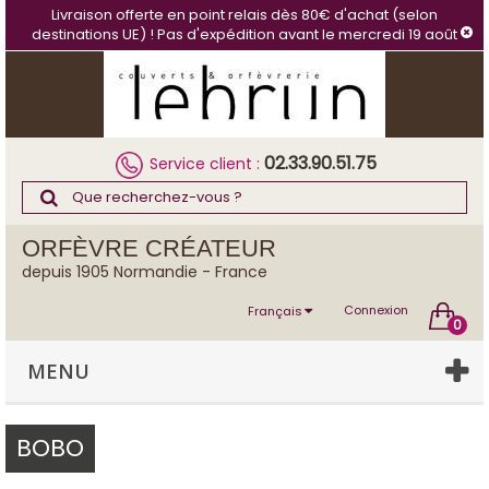
Panneau de gestion des cookies
Livraison offerte en point relais dès 80€ d'achat (selon
destinations UE) ! Pas d'expédition avant le mercredi 19 août
02.33.90.51.75
Service client :
ORFÈVRE CRÉATEUR
depuis 1905 Normandie - France
Connexion
Français
0
MENU
BOBO