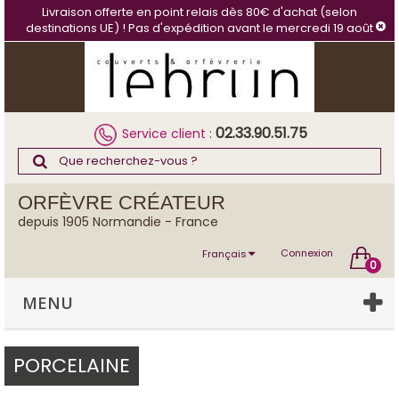
Panneau de gestion des cookies
Livraison offerte en point relais dès 80€ d'achat (selon
destinations UE) ! Pas d'expédition avant le mercredi 19 août
02.33.90.51.75
Service client :
ORFÈVRE CRÉATEUR
depuis 1905 Normandie - France
Connexion
Français
0
MENU
PORCELAINE