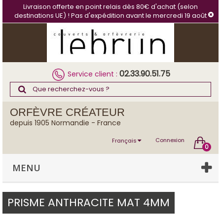
Panneau de gestion des cookies
Livraison offerte en point relais dès 80€ d'achat (selon
destinations UE) ! Pas d'expédition avant le mercredi 19 août
02.33.90.51.75
Service client :
ORFÈVRE CRÉATEUR
depuis 1905 Normandie - France
Connexion
Français
0
MENU
PRISME ANTHRACITE MAT 4MM