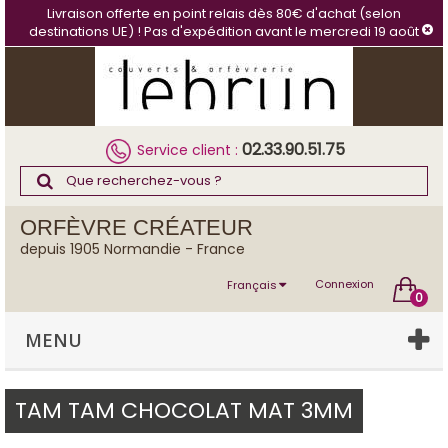
Panneau de gestion des cookies
Livraison offerte en point relais dès 80€ d'achat (selon
destinations UE) ! Pas d'expédition avant le mercredi 19 août
02.33.90.51.75
Service client :
ORFÈVRE CRÉATEUR
depuis 1905 Normandie - France
Connexion
Français
0
MENU
TAM TAM CHOCOLAT MAT 3MM