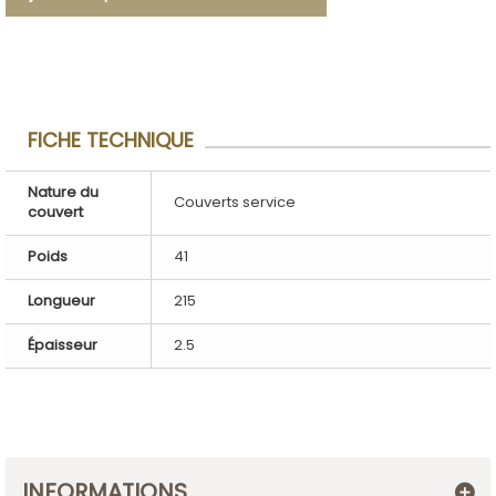
liste d'envies
FICHE TECHNIQUE
Nature du
Couverts service
couvert
Poids
41
Longueur
215
Épaisseur
2.5
INFORMATIONS