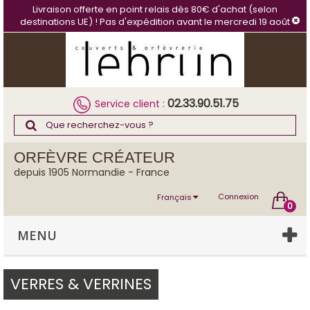
Panneau de gestion des cookies
Livraison offerte en point relais dès 80€ d'achat (selon
destinations UE) ! Pas d'expédition avant le mercredi 19 août
02.33.90.51.75
Service client :
ORFÈVRE CRÉATEUR
depuis 1905 Normandie - France
Connexion
Français
0
MENU
VERRES & VERRINES