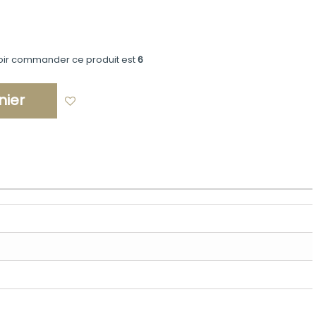
oir commander ce produit est
6
nier
Ajouter à ma liste d'envies