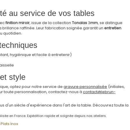
té au service de vos tables
ec
finition miroir
, issue de la collection
Tonalas
3
mm
, se distingue
brillance raffinée. Leur fabrication soignée garantit un
entretien
u quotidien.
 techniques
stant, hygiénique et facile à entretenir)
isselle
et style
ique, optez pour notre service de
gravure personnalisée
(initiales,
ur toute personnalisation, contactez-nous à
contact@lebrun-
plus d'un siècle d'expérience dans l'art de la table. Découvrez toute la
lisée en France. Expédition rapide et soignée depuis nos ateliers.
Plats Inox