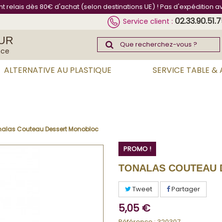
int relais dès 80€ d'achat (selon destinations UE) ! Pas d'expédition a
02.33.90.51.
Service client :
UR
nce
ALTERNATIVE AU PLASTIQUE
SERVICE TABLE &
nalas Couteau Dessert Monobloc
PROMO !
TONALAS COUTEAU
Tweet
Partager
5,05 €
Référence :
320307