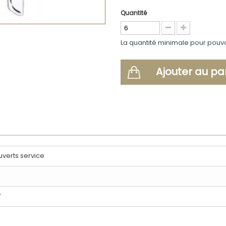
Quantité
La quantité minimale pour pouv
Ajouter au pa
verts service
7