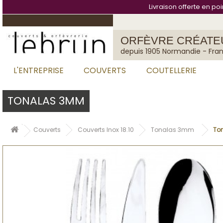
Panneau de gestion des cookies
Livraison offerte en po
ORFÈVRE CRÉATE
depuis 1905 Normandie - Fra
L'ENTREPRISE
COUVERTS
COUTELLERIE
TONALAS 3MM
Couverts
Couverts Inox 18.10
Tonalas 3mm
To