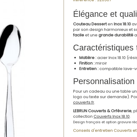
Élégance et quali
Couteau Dessert
en
Inox 18.10
av
par son design harmonieux et sa 
facile
et une
grande durabilité
a
Caractéristiques
Matière :
acier Inox 18.10 (rési
Finition :
miroir
Entretien :
compatible lave-va
Personnalisation 
Pour un cadeau ou une table un
logo ou texte sur demande). Po
couverts.fr
.
LEBRUN Couverts & Orfèvrerie
, 
collection
Couverts Inox 18.10
.
Design français et option gravure réa
Conseils d'entretien Couverts et 