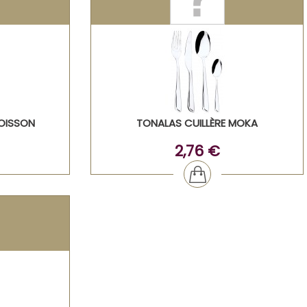
OISSON
TONALAS CUILLÈRE MOKA
2,76 €