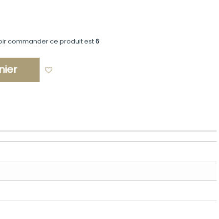
oir commander ce produit est
6
nier
Ajouter à ma liste d'envies