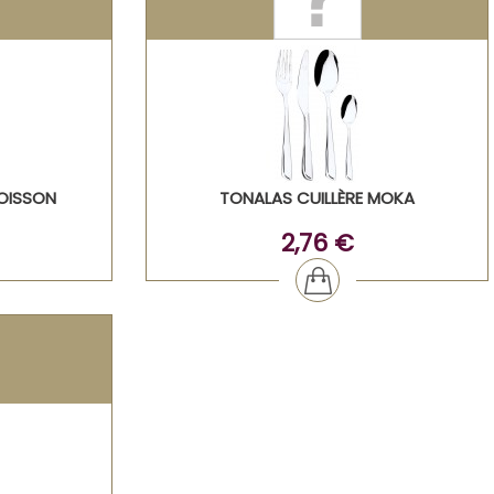
OISSON
TONALAS CUILLÈRE MOKA
2,76 €