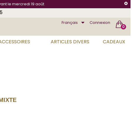
vant le mercredi 19 août
75
Français
Connexion
0
 ACCESSOIRES
ARTICLES DIVERS
CADEAUX
MIXTE