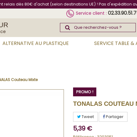
int relais dès 80€ d'achat (selon destinations UE) ! Pas d'expédition a
02.33.90.51.
Service client :
UR
nce
ALTERNATIVE AU PLASTIQUE
SERVICE TABLE &
NALAS Couteau Mixte
PROMO !
TONALAS COUTEAU 
Tweet
Partager
5,39 €
Référence :
3203051