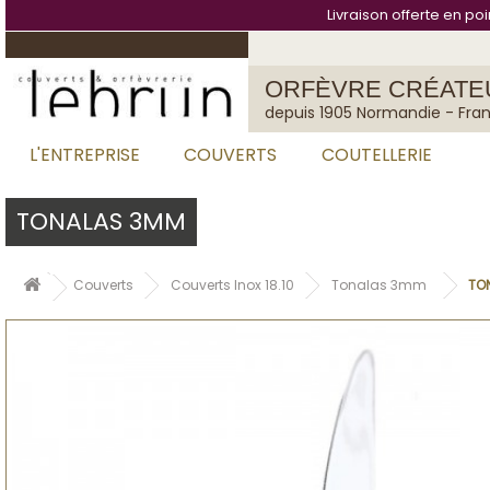
Panneau de gestion des cookies
Livraison offerte en po
ORFÈVRE CRÉATE
depuis 1905 Normandie - Fra
L'ENTREPRISE
COUVERTS
COUTELLERIE
TONALAS 3MM
Couverts
Couverts Inox 18.10
Tonalas 3mm
TO