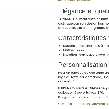
Élégance et quali
TONALAS Couteau Mixte
en
Inox 
distingue par son design harmoni
entretien facile
et une
grande du
Caractéristiques
Matière :
acier Inox 18.10 (rési
Finition :
miroir
Entretien :
compatible lave-va
Personnalisation 
Pour un cadeau ou une table un
logo ou texte sur demande). Po
couverts.fr
.
LEBRUN Couverts & Orfèvrerie
, 
collection
Couverts Inox 18.10
.
Design français et option gravure réa
Conseils d'entretien Couverts et 