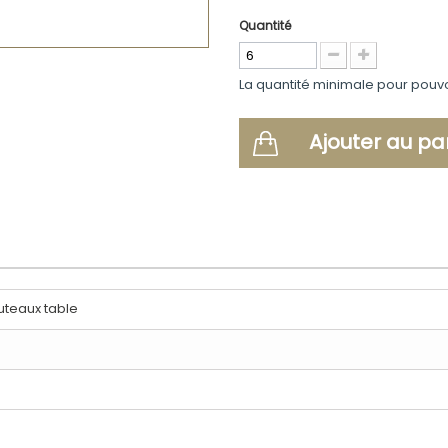
Quantité
La quantité minimale pour pouv
Ajouter au pa
teaux table