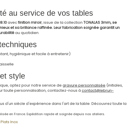
té au service de vos tables
18.10
avec
finition miroir
, issue de la collection
TONALAS
3mm, se
eux et sa brillance raffinée. Leur fabrication soignée garantit un
rabilité
au quotidien.
 techniques
stant, hygiénique et facile à entretenir)
isselle
et style
ique, optez pour notre service de
gravure personnalisée
(initiales,
ur toute personnalisation, contactez-nous à
contact@lebrun-
plus d'un siècle d'expérience dans l'art de la table. Découvrez toute la
lisée en France. Expédition rapide et soignée depuis nos ateliers.
Plats Inox